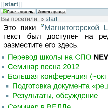
[[
start
]]
Вы посетили:
»
start
Это вики
Магнитогорской 
текст был доступен на ре
разместите его здесь.
Перевод школы на СПО
NE
Семинар весна 2012
Большая конференция (~окт
Подготовка документа «ре
Результаты, обсуждение
Семинар в ВЕЛДе