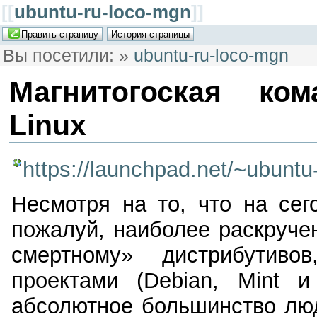
[[
ubuntu-ru-loco-mgn
]]
Вы посетили:
»
ubuntu-ru-loco-mgn
Магнитогоская ко
Linux
https://launchpad.net/~ubuntu
Несмотря на то, что на сег
пожалуй, наиболее раскруче
смертному» дистрибутив
проектами (Debian, Mint и 
абсолютное большинство люде